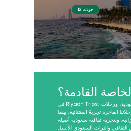
12 جولات
لخاصة القادمة؟
في Riyadh Trips، نلتزم بالسياحة المستدامة، ونقدّم جولات بيئية في السعودية، ورحلات
ا الفاخرة تجربةً استثنائية، بينما
انية. ولتجربة ثقافية سعودية أصيلة