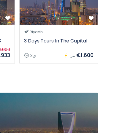
Riyadh
Tabuk
3
3 Days Tours In The Capital
From Tabuk
tour
1.000
933
€1.600
12س
من
3ي