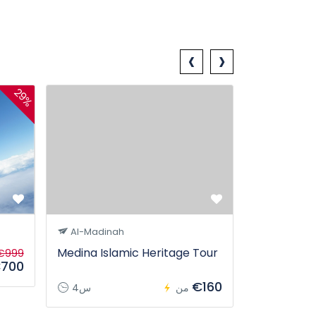
‹
›
29%
Georgia P
Al-Madinah
Medina Islamic Heritage Tour
€999
700
5ي
€160
من
4س