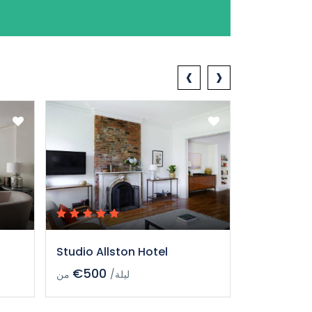
‹
›
Studio Allston Hotel
Studio All
€500
€500
من
/ليلة
من