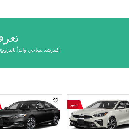
تعرف
انضم إلى Riyadh Trips كمرشد سياحي وابدأ بالترويج لرحلاتك!
مميز