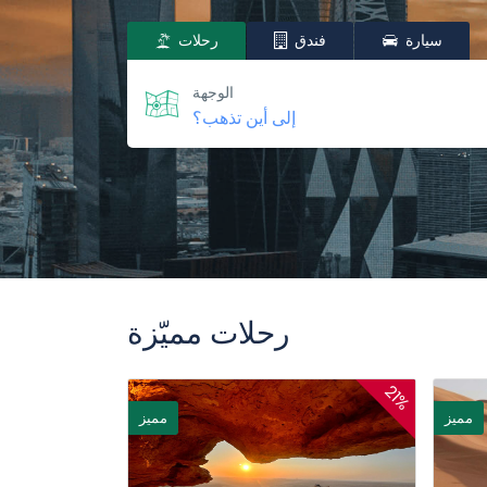
سيارة
فندق
رحلات
الوجهة
رحلات مميّزة
21%
مميز
مميز