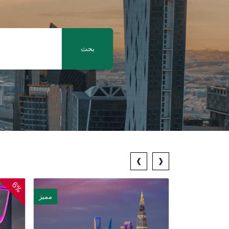
بحث
‹
›
6%
مميز
مميز