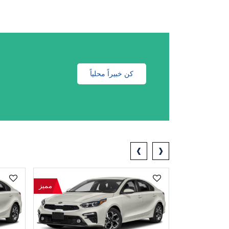
كن خبيراً محلياً
‹
›
مميز