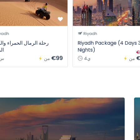
yadh
Riyadh
Riyadh Package (4 Days 
رحلة الرمال الحمراء والك
Nights)
ال
€
€99
€
من
4ي
من
6س