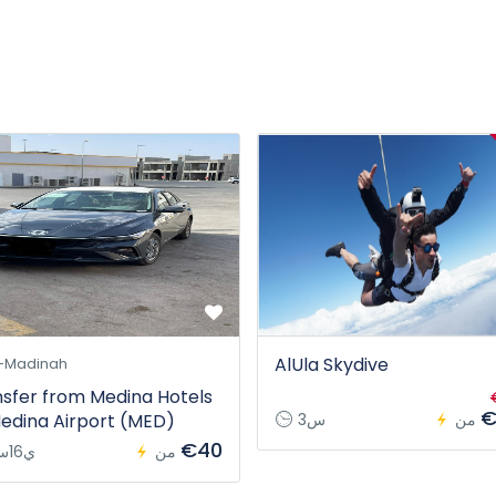
AlUla Skydive
-Madinah
sfer from Medina Hotels
€
من
3س
edina Airport (MED)
€40
من
1ي16س