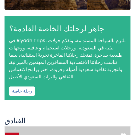
جاهز لرحلتك الخاصة القادمة؟
في Riyadh Trips، نلتزم بالسياحة المستدامة، ونقدّم جولات
بيئية في السعودية، ورحلات استجمام وعافية، ووجهات
طبيعية ساحرة. تمنحك رحلاتنا الفاخرة تجربةً استثنائية، بينما
تناسب رحلاتنا الاقتصادية المسافرين المهتمين بالميزانية.
ولتجربة ثقافية سعودية أصيلة وفريدة، اختر برامج الانغماس
الثقافي والتراث السعودي الأصيل.
رحلة خاصة
الفنادق