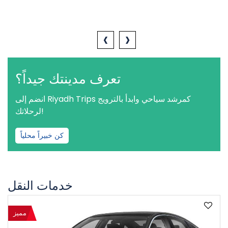
‹
›
تعرف مدينتك جيداً؟
انضم إلى Riyadh Trips كمرشد سياحي وابدأ بالترويج
لرحلاتك!
كن خبيراً محلياً
خدمات النقل
مميز