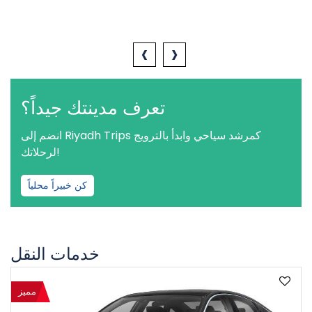
‹
›
تعرف مدينتك جيداً؟
انضم إلى Riyadh Trips كمرشد سياحي وابدأ بالترويج
لرحلاتك!
كن خبيراً محلياً
خدمات النقل
مميز