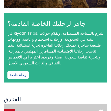
جاهز لرحلتك الخاصة القادمة؟
في Riyadh Trips، نلتزم بالسياحة المستدامة، ونقدّم جولات
بيئية في السعودية، ورحلات استجمام وعافية، ووجهات
طبيعية ساحرة. تمنحك رحلاتنا الفاخرة تجربةً استثنائية، بينما
تناسب رحلاتنا الاقتصادية المسافرين المهتمين بالميزانية.
ولتجربة ثقافية سعودية أصيلة وفريدة، اختر برامج الانغماس
الثقافي والتراث السعودي الأصيل.
رحلة خاصة
الفنادق