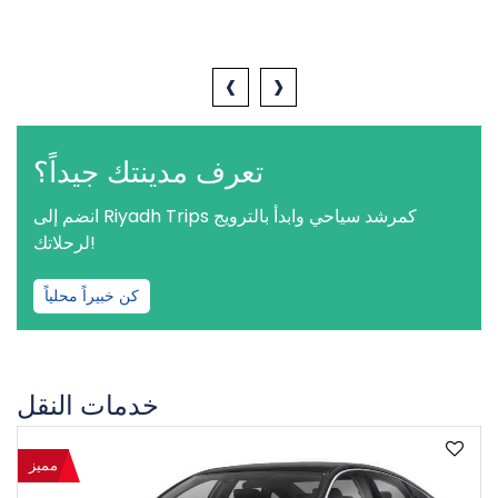
‹
›
تعرف مدينتك جيداً؟
انضم إلى Riyadh Trips كمرشد سياحي وابدأ بالترويج
لرحلاتك!
كن خبيراً محلياً
خدمات النقل
مميز