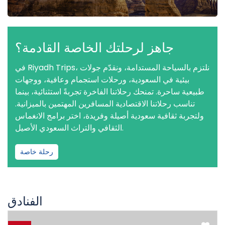
جاهز لرحلتك الخاصة القادمة؟
في Riyadh Trips، نلتزم بالسياحة المستدامة، ونقدّم جولات
بيئية في السعودية، ورحلات استجمام وعافية، ووجهات
طبيعية ساحرة. تمنحك رحلاتنا الفاخرة تجربةً استثنائية، بينما
تناسب رحلاتنا الاقتصادية المسافرين المهتمين بالميزانية.
ولتجربة ثقافية سعودية أصيلة وفريدة، اختر برامج الانغماس
الثقافي والتراث السعودي الأصيل.
رحلة خاصة
الفنادق